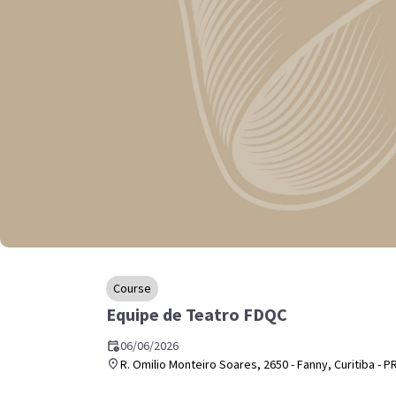
Item
1
Course
of
Equipe de Teatro FDQC
1
06/06/2026
R. Omilio Monteiro Soares, 2650 - Fanny, Curitiba - PR