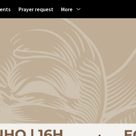
ents
Prayer request
More