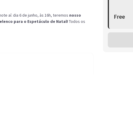
ote aí: dia 6 de junho, às 16h, teremos
nosso
Free
lenco para o Espetáculo de Natal!
Todos os
 PR, 81030-000, Brasil