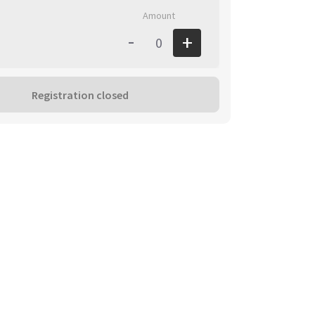
Amount
-
+
0
Registration closed