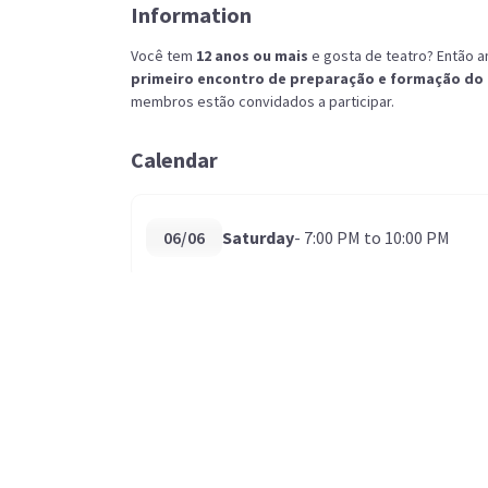
Information
Você tem
12 anos ou mais
e gosta de teatro? Então an
primeiro encontro de preparação e formação do e
membros estão convidados a participar.
Calendar
06/06
Saturday
- 7:00 PM to 10:00 PM
Como chegar
R. Omilio Monteiro Soares, 2650 - Fanny, Curitiba -